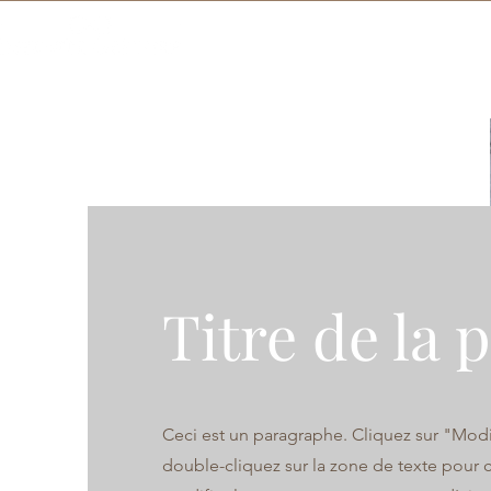
ACCUEIL
Titre de la 
Ceci est un paragraphe. Cliquez sur "Modif
double-cliquez sur la zone de texte pou