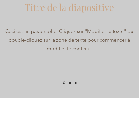
Titre de la diapositive
Ceci est un paragraphe. Cliquez sur "Modifier le texte" ou
double-cliquez sur la zone de texte pour commencer à
modifier le contenu.
Unissons nos forces et 
habitudes